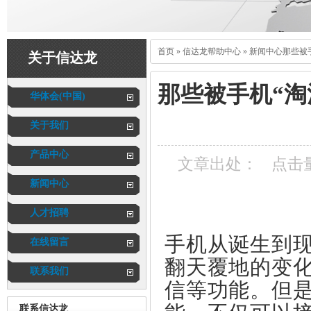
首页
»
信达龙帮助中心
»
新闻中心
那些被
关于信达龙
那些被手机“
华体会(中国)
关于我们
产品中心
文章出处：
点击量
新闻中心
人才招聘
手机从诞生到
在线留言
翻天覆地的变
联系我们
信等功能。但
联系信达龙