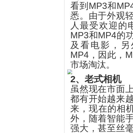
看到MP3和MP
悉。由于外观
人最受欢迎的
MP3和MP4
及看电影，另
MP4，因此，
市场淘汰。
2、老式相机
虽然现在市面
都有开始越来
来，现在的相机
外，随着智能
强大，甚至丝