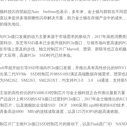
顿科技闪存部副总Nate Steffens也表示，多年来，金士顿与群联在
直以来提供多项前瞻性闪存解决方案，助力金士顿在存储产业中的成长，
的领先地位。
D向PCIe接口发展的动力主要来源于市场需求的推动力，2017年虽然消费类
英特尔、东芝等SSD基本已全面升级到PCIe接口，引领市场向更高速的PCI
D在市场上普及的步伐，独立控制芯片厂Marvell、慧荣、群联等也正在积极
扩大应用，高速PCIe SSD时代已经来临。
rvell早就开始引导SSD市场向PCIe接口发展，并推出具有高性价比的88NV1
出第二代NVMe SSD控制芯片88SS1092满足高端数据存储需求。慧荣也
为SM2262、SM2263、SM2263XT，均支持PCI-E 3.0 x4通道，支持新
主攻的高性价比的PS5008-E8控制芯片与金士顿科技正合作推出最新方案
产品设计上将SSD的SATA接口过渡到PCIe接口，2017年金士顿推出的KC100
控制芯片，以及旗舰款企业级SSD DCP 1000采用Liqid特有的RAID技术
具备高达6800 MB/s的连续读取速度，以及125万IOPS的超高速效能。
制芯片厂主推PCIe接口SSD控制芯片的推动下，以及Flash原厂3D NAN