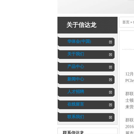
首页
»
关于信达龙
华体会(中国)
关于我们
产品中心
12
新闻中心
PC
人才招聘
群联
士顿
在线留言
来营
联系我们
群联
20
联系信达龙
展市