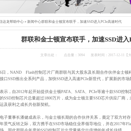
信达龙帮助中心
»
新闻中心
群联和金士顿宣布联手，加速SSD进入PCIe高速时代
群联和金士顿宣布联手，加速SSD进入P
文章出处：
点击量：3094
发表时间：2017-12-11【
月6日，NAND Flash控制芯片厂商群联与其大股东及长期合作伙伴金
Ie接口SSD推出全系列产品，加快SSD进入高速PCIe新世代，扩展新的市
表示，自2012年起开始提供金士顿PATA、SATA、PCIe等逾十款SS
的SSD控制芯片总量超过1800万片，成为金士顿主要SSD芯片供应厂商
运及获利之成长共创新契机。
电子董事长潘健成表示，与金士顿长期的合作伙伴关系，奠定了双方对存
16年景气反转之际，双方携手在SSD市场稳住业界领导地位，并在2017年F
场，因此群联今年度的SSD控制芯片出货量将交出倍增的年成长佳绩。