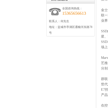
全国咨询热线：
金士
15365656613
联一
业界
联系人：
何先生
地址：
盐城市亭湖区通榆河东路78
SS
号
星、
SS
场上
Ma
艺推
分别
群联
世代
E7
产品
在控